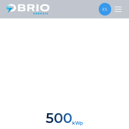
ES
2025
|
León, Gto.
Generación
500
kWp