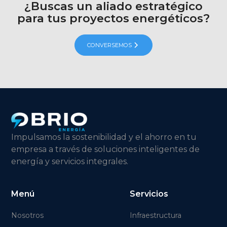
planificación de tus gastos mensuales.
¿Buscas un aliado estratégico
para tus proyectos energéticos?
CONVERSEMOS
Impulsamos la sostenibilidad y el ahorro en tu
empresa a través de soluciones inteligentes de
energía y servicios integrales.
Menú
Servicios
Nosotros
Infraestructura