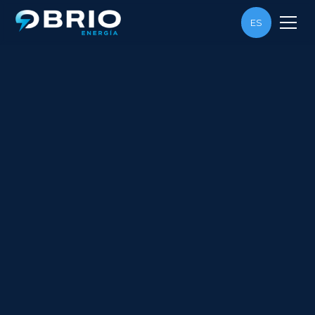
ES
CONTÁCTANOS
¿Cuál es el proceso para contratar los
servicios de BRIO Energía?
Para contratar nuestros servicios, puedes
ponerte en contacto con nosotros a través
¿Cómo obtengo ahorros en el recibo
del formulario en nuestra página web o
de luz con BRIO Energía?
llamando a nuestro número de atención al